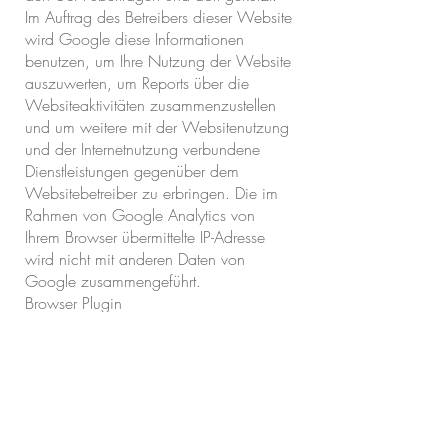
Im Auftrag des Betreibers dieser Website
wird Google diese Informationen
benutzen, um Ihre Nutzung der Website
auszuwerten, um Reports über die
Websiteaktivitäten zusammenzustellen
und um weitere mit der Websitenutzung
und der Internetnutzung verbundene
Dienstleistungen gegenüber dem
Websitebetreiber zu erbringen. Die im
Rahmen von Google Analytics von
Ihrem Browser übermittelte IP-Adresse
wird nicht mit anderen Daten von
Google zusammengeführt.
Browser Plugin
Sie können die Speicherung der
Cookies durch eine entsprechende
Einstellung Ihrer Browser-Software
verhindern; wir weisen Sie jedoch
darauf hin, dass Sie in diesem Fall
gegebenenfalls nicht sämtliche